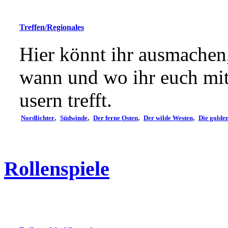
Treffen/Regionales
Hier könnt ihr ausmachen
wann und wo ihr euch mi
usern trefft.
,
,
,
,
Nordlichter
Südwinde
Der ferne Osten
Der wilde Westen
Die golde
Rollenspiele